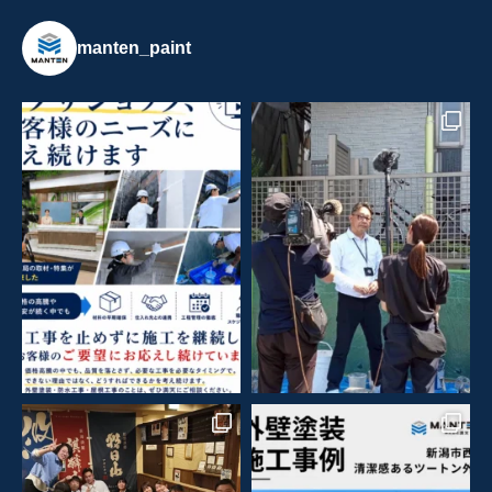
manten_paint