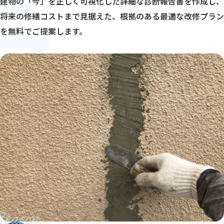
建物の「今」を正しく可視化した詳細な診断報告書を作成し、
将来の修繕コストまで見据えた、根拠のある最適な改修プラン
を無料でご提案します。
Reason