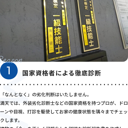
AFTSMANSHIP
Reason
1
国家資格者による徹底診断
「なんとなく」の劣化判断はいたしません。
満天では、外装劣化診断士などの国家資格を持つプロが、ドロ
ーンや目視、打診を駆使してお家の健康状態を隅々までチェッ
クします。