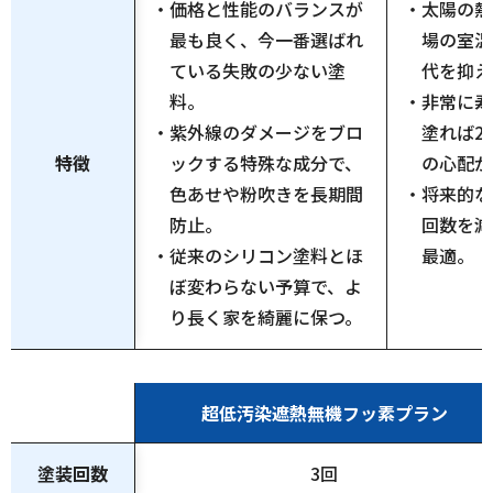
・価格と性能のバランスが
・太陽の熱
最も良く、今一番選ばれ
場の室温
ている失敗の少ない塗
代を抑え
料。
・非常に寿
・紫外線のダメージをブロ
塗れば2
特徴
ックする特殊な成分で、
の心配が
色あせや粉吹きを長期間
・将来的な
防止。
回数を減
・従来のシリコン塗料とほ
最適。
ぼ変わらない予算で、よ
り長く家を綺麗に保つ。
超低汚染遮熱無機フッ素プラン
塗装回数
3回