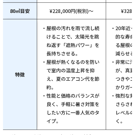
80㎡目安
¥228,000円(税別)〜
¥328
・屋根の汚れを雨で流し続
・20年近
けることで、太陽光を跳
的な寿命
ね返す「遮熱パワー」を
る屋根の
長持ちさせる。
減らせる
・屋根が熱くなるのを防い
・非常に汚
で室内の温度上昇を抑
が、真夏
特徴
え、夏のエアコン代を節
つきやゴ
約。
かりガー
・性能と価格のバランスが
・強烈な紫
良く、手軽に暑さ対策を
さらされ
したい方に一番人気のタ
レベルの
イプ。
く。