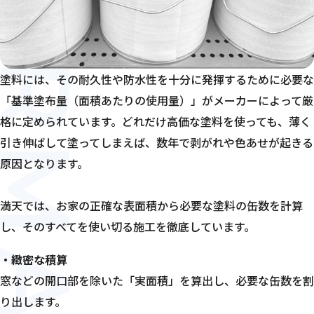
RFORMANCE
塗料には、その耐久性や防水性を十分に発揮するために必要な
「基準塗布量（面積あたりの使用量）」がメーカーによって厳
格に定められています。どれだけ高価な塗料を使っても、薄く
引き伸ばして塗ってしまえば、数年で剥がれや色あせが起きる
原因となります。
満天では、お家の正確な表面積から必要な塗料の缶数を計算
し、そのすべてを使い切る施工を徹底しています。
・緻密な積算
窓などの開口部を除いた「実面積」を算出し、必要な缶数を割
り出します。