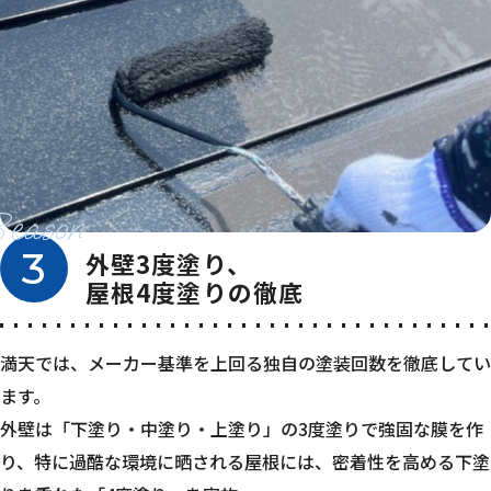
Reason
3
外壁3度塗り、
屋根4度塗りの徹底
満天では、メーカー基準を上回る独自の塗装回数を徹底してい
ます。
外壁は「下塗り・中塗り・上塗り」の3度塗りで強固な膜を作
り、特に過酷な環境に晒される屋根には、密着性を高める下塗