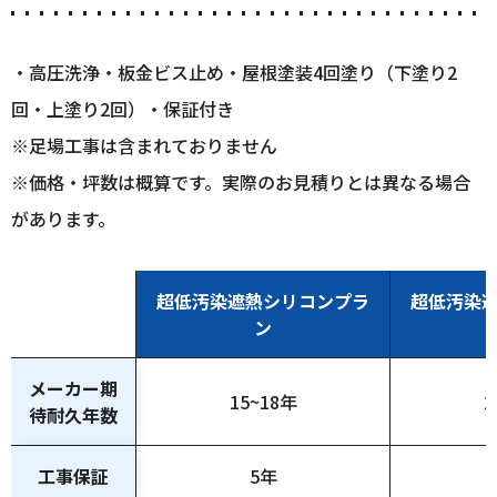
・高圧洗浄・板金ビス止め・屋根塗装4回塗り（下塗り2
回・上塗り2回）・保証付き
※足場工事は含まれておりません
※価格・坪数は概算です。実際のお見積りとは異なる場合
があります。
超低汚染遮熱シリコンプラ
超低汚染
ン
メーカー期
15~18年
2
待耐久年数
工事保証
5年