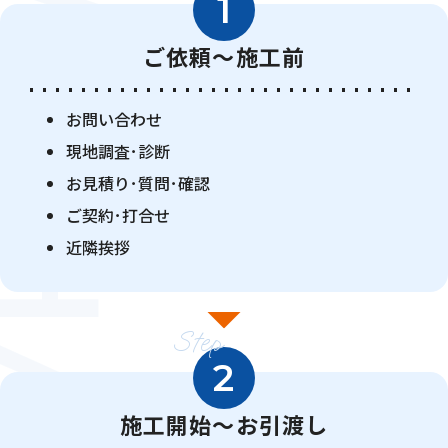
OW CHART
1
ご依頼〜施工前
お問い合わせ
現地調査･診断
お見積り･質問･確認
ご契約･打合せ
近隣挨拶
Step
2
施工開始～お引渡し