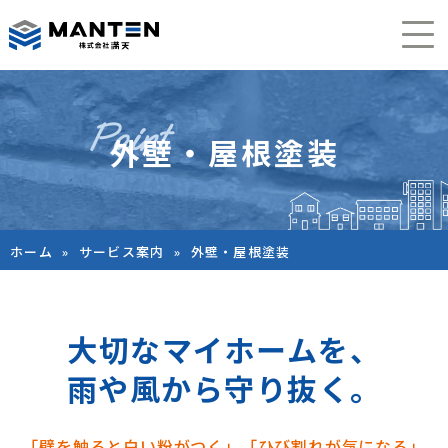
外壁・屋根塗装
ホーム
»
サービス案内
»
外壁・屋根塗装
大切なマイホームを、
雨や風から守り抜く。
「壁を触ると白い粉がつく」「ひび割れが気になる」