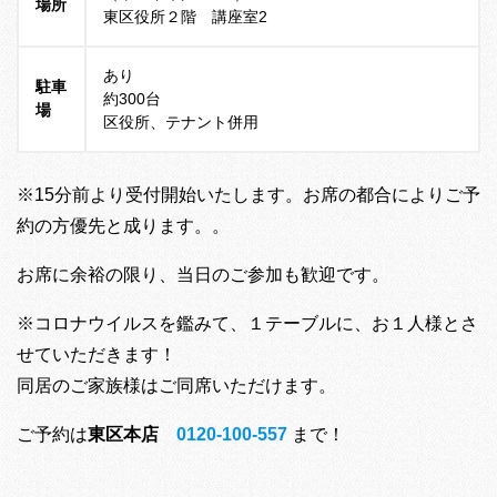
場所
東区役所２階 講座室2
あり
駐車
約300台
場
区役所、テナント併用
※15分前より受付開始いたします。お席の都合によりご予
約の方優先と成ります。。
お席に余裕の限り、当日のご参加も歓迎です。
※コロナウイルスを鑑みて、１テーブルに、お１人様とさ
せていただきます！
同居のご家族様はご同席いただけます。
ご予約は
東区本店
0120-100-557
まで！