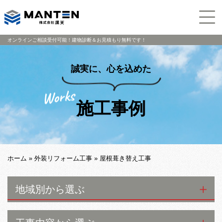
オンラインご相談受付可能！建物診断＆お見積もり無料です！
誠実に、心を込めた
施工事例
ホーム
»
外装リフォーム工事
»
屋根葺き替え工事
地域別から選ぶ