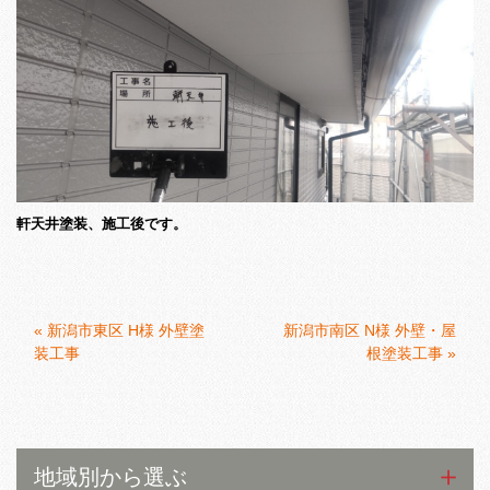
軒天井塗装、施工後です。
«
新潟市東区 H様 外壁塗
新潟市南区 N様 外壁・屋
装工事
根塗装工事
»
地域別から選ぶ