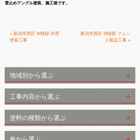
雪止めアングル塗装、施工後です。
«
新潟市西区 W様邸 外壁
新潟市西区 M様邸 フェン
塗装工事
ス新設工事
»
地域別から選ぶ
工事内容から選ぶ
塗料の種類から選ぶ
色から選ぶ