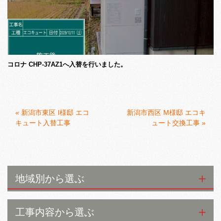
コロナ CHP-37AZ1へ入替を行いました。
«
新潟市東区 I様邸 エコ
新潟市西区 M様邸 エコキ
キュート入替工事
ュート交換工事
»
地域別から選ぶ
工事内容から選ぶ