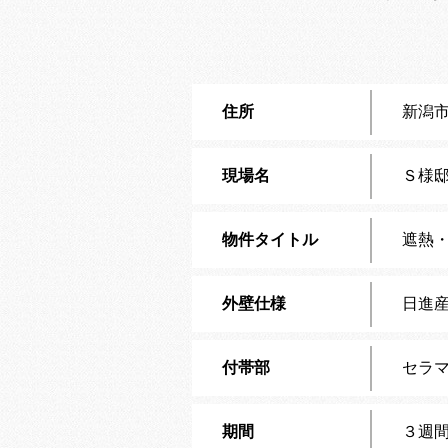
住所
新潟
現場名
Ｓ様
物件タイトル
遮熱
外壁仕様
日進
付帯部
セラマ
期間
３週