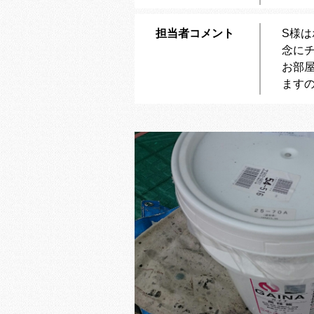
担当者コメント
S様
念に
お部
ます