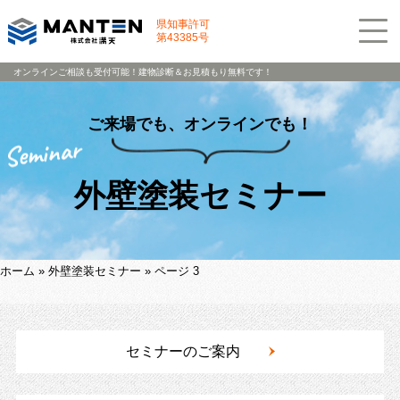
県知事許可
第43385号
オンラインご相談も受付可能！建物診断＆お見積もり無料です！
ご来場でも、オンラインでも！
外壁塗装セミナー
ホーム
»
外壁塗装セミナー
»
ページ 3
セミナーのご案内