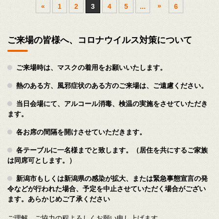
»
«
1
2
3
4
5
...
6
ご来場の皆様へ、コロナウイルス対策について
ご来場時は、マスクの着用をお願いいたします。
熱のある方、風邪症状のある方のご来場は、ご遠慮ください。
当日会場にて、アルコール消毒、検温の実施をさせていただき
ます。
各お席の間隔を開けさせていただきます。
各テーブルに一名様までと致します。（居住を共にするご家族
は同席可とします。）
新潟市もしくは新潟県の感染が拡大、または緊急事態宣言の発
令などが行われた場合、予定を中止させていただく場合がござい
ます。あらかじめご了承ください
ご理解、ご協力の程よろしくお願い申し上げます。