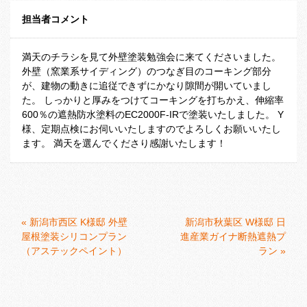
担当者コメント
満天のチラシを見て外壁塗装勉強会に来てくださいました。
外壁（窯業系サイディング）のつなぎ目のコーキング部分
が、建物の動きに追従できずにかなり隙間が開いていまし
た。 しっかりと厚みをつけてコーキングを打ちかえ、伸縮率
600％の遮熱防水塗料のEC2000F-IRで塗装いたしました。 Y
様、定期点検にお伺いいたしますのでよろしくお願いいたし
ます。 満天を選んでくださり感謝いたします！
«
新潟市西区 K様邸 外壁
新潟市秋葉区 W様邸 日
屋根塗装シリコンプラン
進産業ガイナ断熱遮熱プ
（アステックペイント）
ラン
»