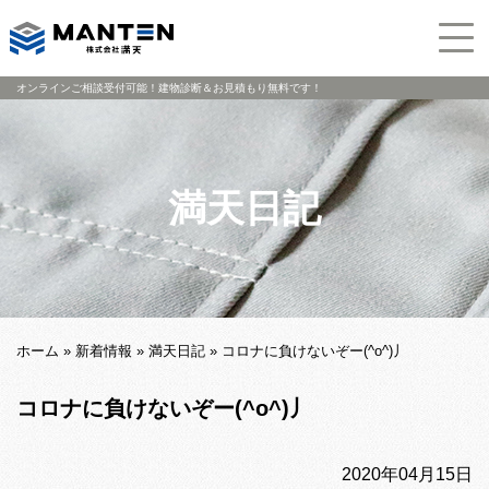
オンラインご相談受付可能！建物診断＆お見積もり無料です！
満天日記
ホーム
»
新着情報
»
満天日記
»
コロナに負けないぞー(^o^)丿
コロナに負けないぞー(^o^)丿
2020年04月15日