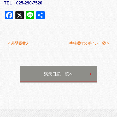
TEL 025-290-7520
Facebook
X
Line
共
有
<
外壁張替え
塗料選びのポイント② >
満天日記一覧へ