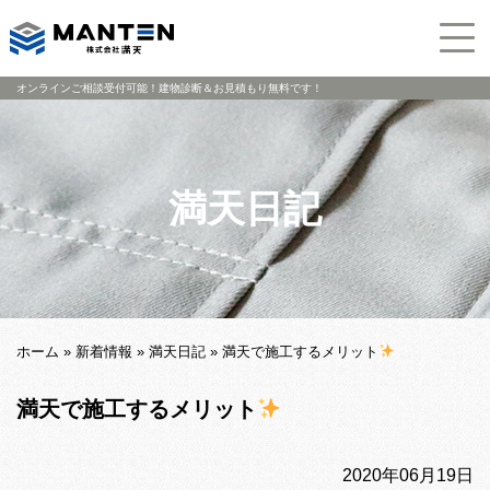
オンラインご相談受付可能！建物診断＆お見積もり無料です！
満天日記
ホーム
»
新着情報
»
満天日記
»
満天で施工するメリット
満天で施工するメリット
2020年06月19日