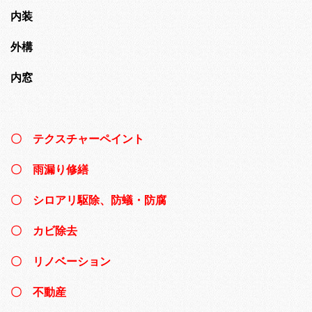
内装
外構
内窓
〇 テクスチャーペイント
〇 雨漏り修繕
〇 シロアリ駆除、防蟻・防腐
〇 カビ除去
〇 リノベーション
〇 不動産