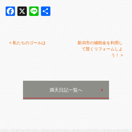
Facebook
X
Line
共
有
<
私たちのゴールは
新潟市の補助金を利用し
て賢くリフォームしよ
う！ >
満天日記一覧へ