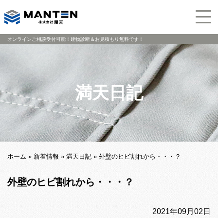
オンラインご相談受付可能！建物診断＆お見積もり無料です！
満天日記
ホーム
»
新着情報
»
満天日記
»
外壁のヒビ割れから・・・？
外壁のヒビ割れから・・・？
2021年09月02日