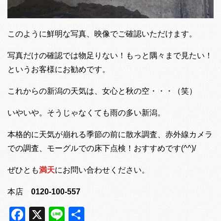
このように鮮明な写真、映像でご確認いただけます。
写真だけの確認では物足りない！もっと隅々まで見たい！
というお客様にお勧めです。
これからの新潟の天気は、女心と秋の空・・・（笑）
いやいや。そうじゃなくても雨の多い新潟。
本格的に天気が崩れる季節の前に散水調査、赤外線カメラ
での調査、モーグルでの床下点検！おすすめです(^^)/
ぜひとも
満天
にお問い合わせください。
本店
0120-100-557
Facebook
X
Line
共