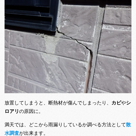
放置してしまうと、断熱材が傷んでしまったり、
カビ
や
シ
ロアリ
の原因に。
満天では、どこから雨漏りしているか調べる方法として
散
水調査
が出来ます。