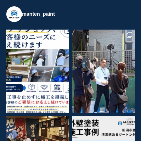
manten_paint