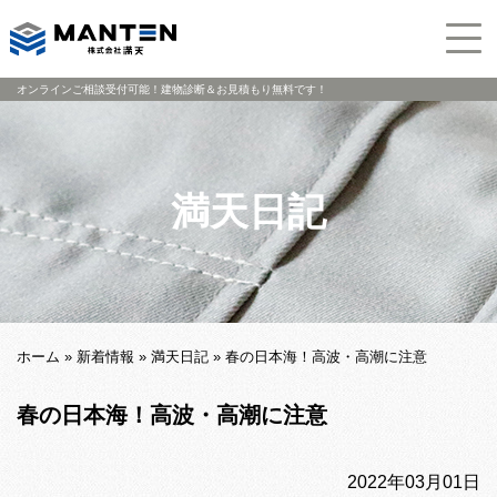
オンラインご相談受付可能！建物診断＆お見積もり無料です！
満天日記
ホーム
»
新着情報
»
満天日記
»
春の日本海！高波・高潮に注意
春の日本海！高波・高潮に注意
2022年03月01日