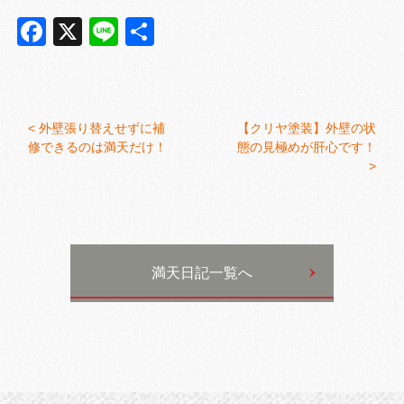
Facebook
X
Line
共
有
<
外壁張り替えせずに補
【クリヤ塗装】外壁の状
修できるのは満天だけ！
態の見極めが肝心です！
>
満天日記一覧へ