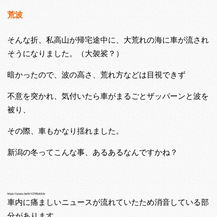
荒波
そんな折、私高山が帰宅途中に、大荒れの海に車が流され
そうになりました。（大袈裟？）
暗かったので、波の高さ、荒れ方などは目視できず
不意を突かれ、気付いたら車がまるごとザッパーンと波を
被り、
その際、車もかなり揺れました。
新潟の冬ってこんな事、あるあるなんですかね？
https://youtu.be/krYZR5ck9Jo
車内に痛ましいニュースが流れていたため消音している部
分があります。