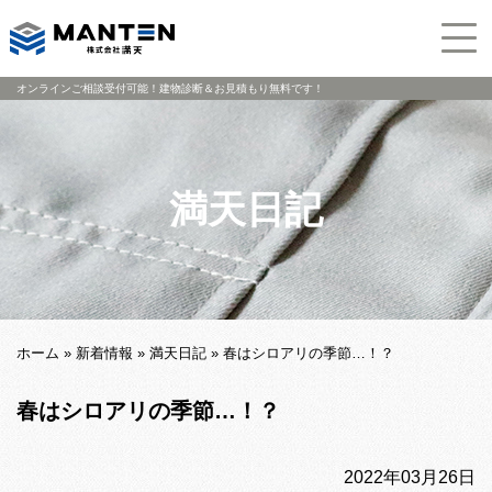
オンラインご相談受付可能！建物診断＆お見積もり無料です！
満天日記
ホーム
»
新着情報
»
満天日記
»
春はシロアリの季節…！？
春はシロアリの季節…！？
2022年03月26日