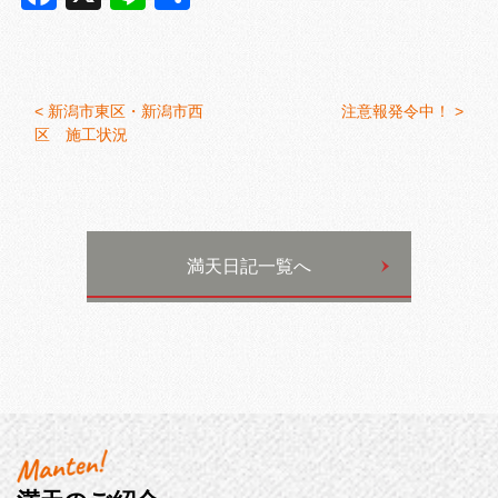
有
<
新潟市東区・新潟市西
注意報発令中！ >
区 施工状況
満天日記一覧へ