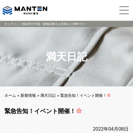
オンラインご相談受付可能！建物診断＆お見積もり無料です！
満天日記
ホーム
»
新着情報
»
満天日記
»
緊急告知！イベント開催！
緊急告知！イベント開催！
2022年04月08日