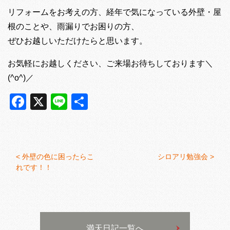
リフォームをお考えの方、経年で気になっている外壁・屋
根のことや、雨漏りでお困りの方、
ぜひお越しいただけたらと思います。
お気軽にお越しください、ご来場お待ちしております＼
(^o^)／
Facebook
X
Line
共
有
<
外壁の色に困ったらこ
シロアリ勉強会 >
れです！！
満天日記一覧へ