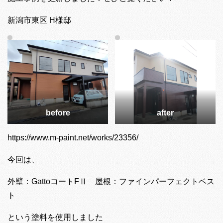
新潟市東区 H様邸
before
after
https://www.m-paint.net/works/23356/
今回は、
外壁：GattoコートFⅡ 屋根：ファインパーフェクトベス
ト
という塗料を使用しました