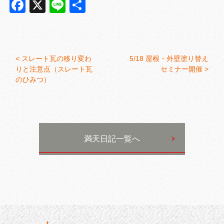
Facebook
X
Line
共
有
<
スレート瓦の移り変わ
5/18 屋根・外壁塗り替え
りと注意点（スレート瓦
セミナー開催 >
のひみつ）
満天日記一覧へ