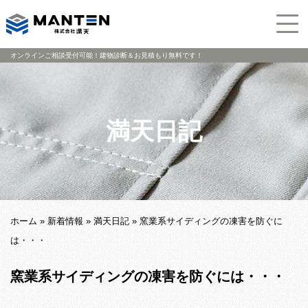
オンラインご相談受付可能！建物診断＆お見積もり無料です！
満天日記
ホーム
»
新着情報
»
満天日記
»
窯業系サイディングの凍害を防ぐに
は・・・
窯業系サイディングの凍害を防ぐには・・・