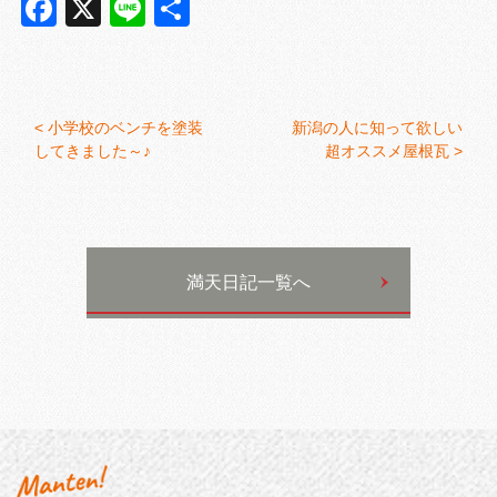
Facebook
X
Line
共
有
<
小学校のベンチを塗装
新潟の人に知って欲しい
してきました～♪
超オススメ屋根瓦 >
満天日記一覧へ