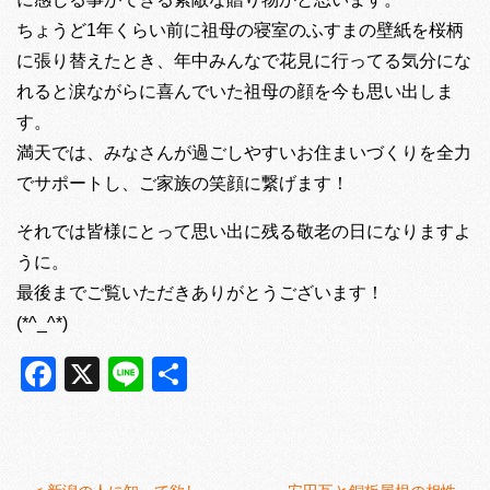
ちょうど1年くらい前に祖母の寝室のふすまの壁紙を桜柄
に張り替えたとき、年中みんなで花見に行ってる気分にな
れると涙ながらに喜んでいた祖母の顔を今も思い出しま
す。
満天では、みなさんが過ごしやすいお住まいづくりを全力
でサポートし、ご家族の笑顔に繋げます！
それでは皆様にとって思い出に残る敬老の日になりますよ
うに。
最後までご覧いただきありがとうございます！
(*^_^*)
Facebook
X
Line
共
有