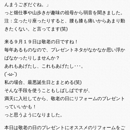
んまうごぎだぐね。」
っと畑仕事や山歩きが趣味の祖母から弱音を聞きました。
注：立ったり座ったりすると、腰も膝も痛いからあまり動
きたくない。と言ってます(笑)
来る９月１９日は敬老の日ですね！
毎年あるものなので、プレゼントネタがなかなか思い浮か
ばなかったりしませんか？
あれもあげたし、これもあげたし･･･。
(´-ω-`)
私の場合、最悪誕生日とまとめる(笑)
そんな手段を使うこともしばしばですが、
満天に入社してから、敬老の日にリフォームのプレゼント
っていいかも！
っと思うようになりました。
本日は敬老の日のプレゼントにオススメのリフォームをご