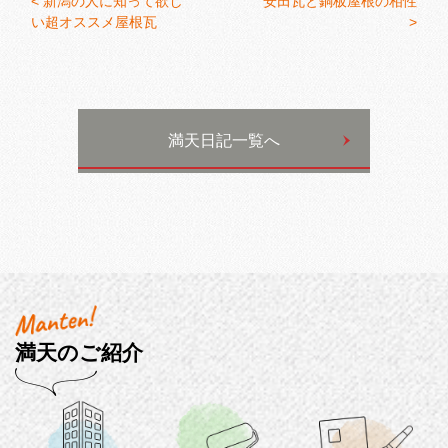
<
新潟の人に知って欲し
安田瓦と銅板屋根の相性
い超オススメ屋根瓦
>
満天日記一覧へ
満天のご紹介