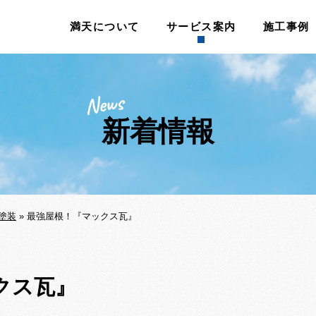
満天について
サービス案内
施工事例
新着情報
塗装
»
最強屋根！『マックス瓦』
ックス瓦』