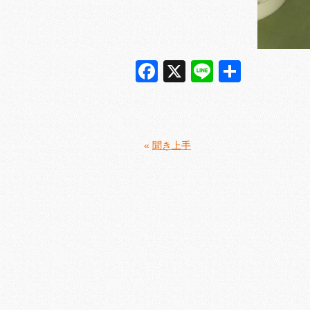
Facebook
X
Line
共
有
«
聞き上手