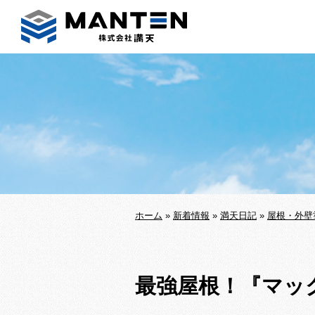
ホーム
»
新着情報
»
満天日記
»
屋根・外壁
最強屋根！『マ