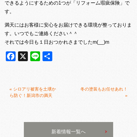
できるようにするための1つが「リフォーム瑕疵保険」で
す。
満天にはお客様に安心をお届けできる環境が整っておりま
す。いつでもご連絡ください＾＾
それでは今日も１日おつかれさまでしたm(__)m
Facebook
X
Line
共
有
«
シロアリ被害を土壌か
冬の塗装もお任せあれ！
ら防ぐ！新潟市の満天
»
新着情報一覧へ