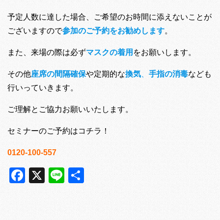
予定人数に達した場合、ご希望のお時間に添えないことが
ございますので
参加のご予約をお勧めします
。
また、来場の際は必ず
マスクの着用
をお願いします。
その他
座席の間隔確保
や定期的な
換気
、
手指の消毒
なども
行いっていきます。
ご理解とご協力お願いいたします。
セミナーのご予約はコチラ！
0120-100-557
Facebook
X
Line
共
有