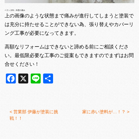
ベランダ内：外壁の痛み
上の画像のような状態まで痛みが進行してしまうと塗装で
は充分に持たせることができない為、張り替えやカバーリ
ング工事が必要になってきます。
高額なリフォームはできないと諦める前にご相談くださ
い。最低限必要な工事のご提案もできますのでまずはお問
合せください！
Facebook
X
Line
共
有
<
営業部 伊藤が塗装に挑
家に赤い塗料が…！？ >
戦！！