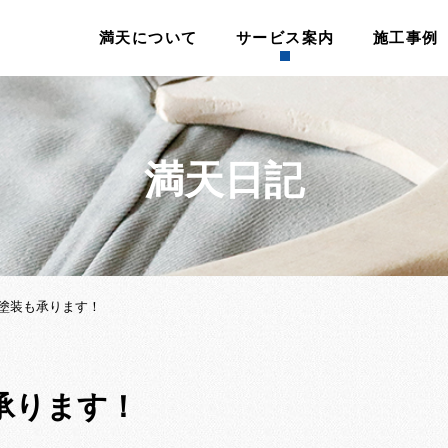
満天について
サービス案内
施工事例
満天日記
塗装も承ります！
承ります！