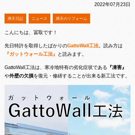
2022年07月23日
満天日記
ニュース
満天のリフォーム
こんにちは、冨取です！
先日特許を取得したばかりの
GattoWall工法
。読み方は
『ガットウォール工法』
と読みます。
GattoWall工法は、寒冷地特有の劣化症状である
『凍害』
や
外壁の欠損
を復元・修繕することが出来る新工法です。