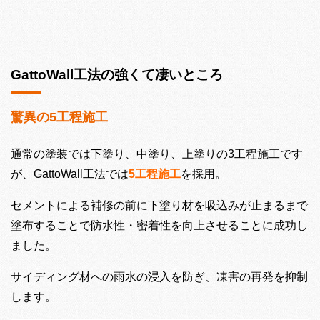
GattoWall工法の強くて凄いところ
驚異の5工程施工
通常の塗装では下塗り、中塗り、上塗りの3工程施工です
が、GattoWall工法では
5工程施工
を採用。
セメントによる補修の前に下塗り材を吸込みが止まるまで
塗布することで防水性・密着性を向上させることに成功し
ました。
サイディング材への雨水の浸入を防ぎ、凍害の再発を抑制
します。