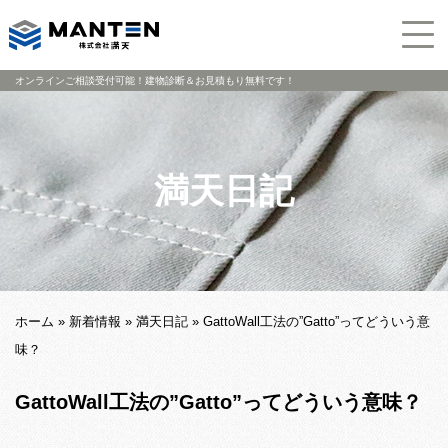
オンラインご相談受付可能！建物診断＆お見積もり無料です！
満天日記
ホーム
»
新着情報
»
満天日記
»
GattoWall工法の”Gatto”ってどういう意
味？
GattoWall工法の”Gatto”ってどういう意味？