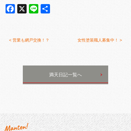
Facebook
X
Line
共
有
<
営業も網戸交換！？
女性塗装職人募集中！ >
満天日記一覧へ