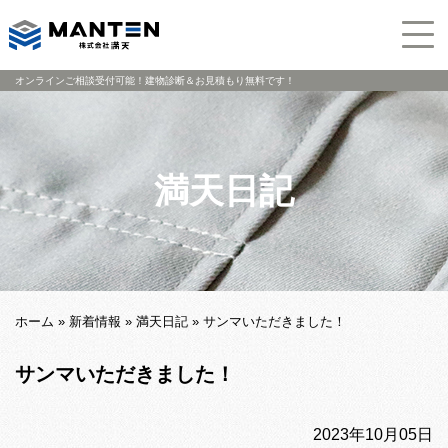
オンラインご相談受付可能！建物診断＆お見積もり無料です！
満天日記
ホーム
»
新着情報
»
満天日記
»
サンマいただきました！
サンマいただきました！
2023年10月05日