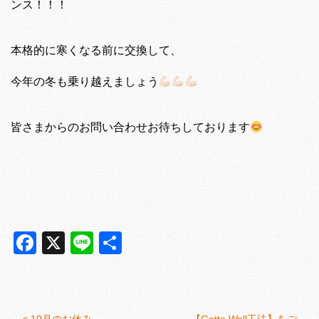
ンス！！！
本格的に寒くなる前に交換して、
今年の冬も乗り越えましょう
皆さまからのお問い合わせお待ちしております
Facebook
X
Line
共
有