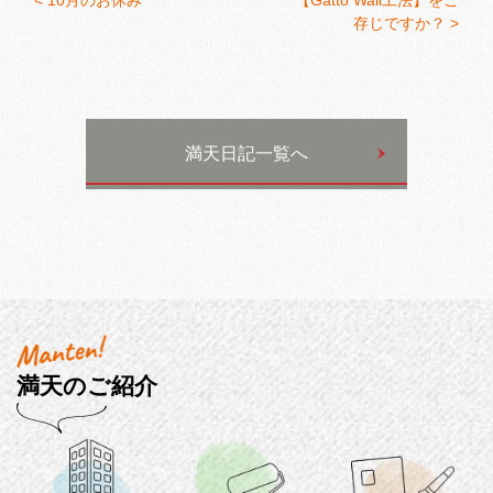
<
10月のお休み
【Gatto Wall工法】をご
存じですか？ >
満天日記一覧へ
満天のご紹介