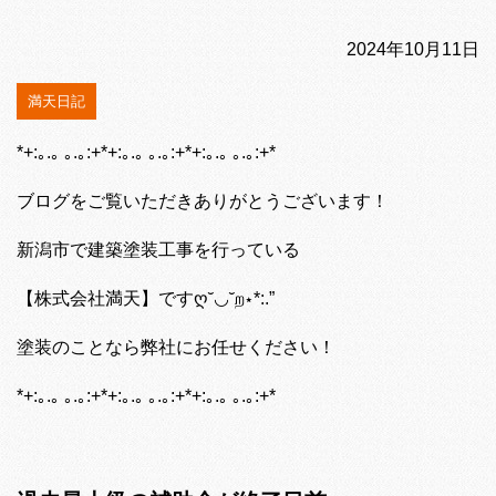
2024年10月11日
満天日記
*+:｡.｡ ｡.｡:+*+:｡.｡ ｡.｡:+*+:｡.｡ ｡.｡:+*
ブログをご覧いただきありがとうございます！
新潟市で建築塗装工事を行っている
【株式会社満天】ですღ˘◡˘ற⋆*:.”
塗装のことなら弊社にお任せください！
*+:｡.｡ ｡.｡:+*+:｡.｡ ｡.｡:+*+:｡.｡ ｡.｡:+*