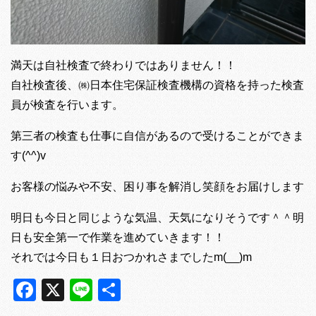
満天は自社検査で終わりではありません！！
自社検査後、㈱日本住宅保証検査機構の資格を持った検査
員が検査を行います。
第三者の検査も仕事に自信があるので受けることができま
す(^^)v
お客様の悩みや不安、困り事を解消し笑顔をお届けします
明日も今日と同じような気温、天気になりそうです＾＾明
日も安全第一で作業を進めていきます！！
それでは今日も１日おつかれさまでしたm(__)m
Facebook
X
Line
共
有