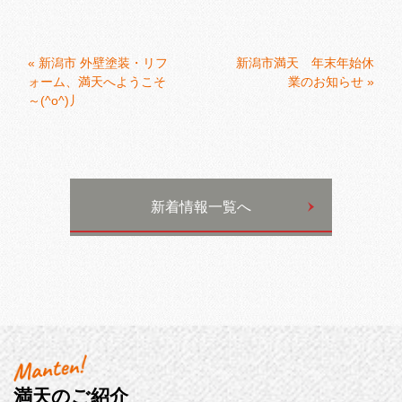
«
新潟市 外壁塗装・リフ
新潟市満天 年末年始休
ォーム、満天へようこそ
業のお知らせ
»
～(^o^)丿
新着情報一覧へ
満天のご紹介